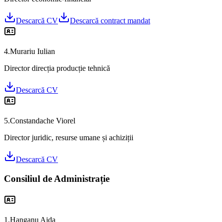
Descarcă CV
Descarcă contract mandat
4
.
Murariu Iulian
Director direcția producție tehnică
Descarcă CV
5
.
Constandache Viorel
Director juridic, resurse umane și achiziții
Descarcă CV
Consiliul de Administrație
1
.
Hanganu Aida