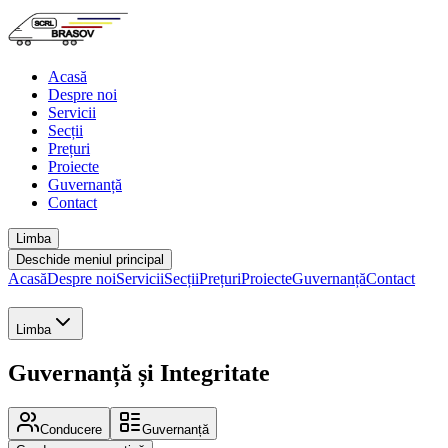
Acasă
Despre noi
Servicii
Secții
Prețuri
Proiecte
Guvernanță
Contact
Limba
Deschide meniul principal
Acasă
Despre noi
Servicii
Secții
Prețuri
Proiecte
Guvernanță
Contact
Limba
Guvernanță și Integritate
Conducere
Guvernanță