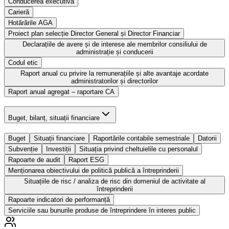
Conducerea executivă
Carieră
Hotărârile AGA
Proiect plan selecție Director General și Director Financiar
Declarațiile de avere și de interese ale membrilor consiliului de
administrație și conducerii
Codul etic
Raport anual cu privire la remunerațiile și alte avantaje acordate
administratorilor și directorilor
Raport anual agregat – raportare CA
Buget, bilanț, situații financiare
Buget
Situații financiare
Raportările contabile semestriale
Datorii
Subvenție
Investiții
Situația privind cheltuielile cu personalul
Rapoarte de audit
Raport ESG
Menționarea obiectivului de politică publică a întreprinderii
Situațiile de risc / analiza de risc din domeniul de activitate al
întreprinderii
Rapoarte indicatori de performanță
Serviciile sau bunurile produse de întreprindere în interes public