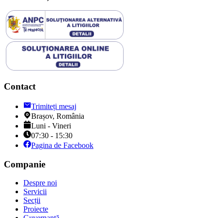
Contact
Trimiteți mesaj
Brașov, România
Luni - Vineri
07:30 - 15:30
Pagina de Facebook
Companie
Despre noi
Servicii
Secții
Proiecte
Guvernanță