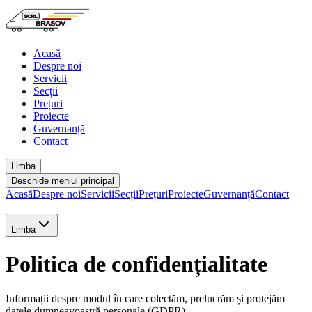
Acasă
Despre noi
Servicii
Secții
Prețuri
Proiecte
Guvernanță
Contact
Limba
Deschide meniul principal
Acasă
Despre noi
Servicii
Secții
Prețuri
Proiecte
Guvernanță
Contact
Limba
Politica de confidențialitate
Informații despre modul în care colectăm, prelucrăm și protejăm
datele dumneavoastră personale (GDPR).