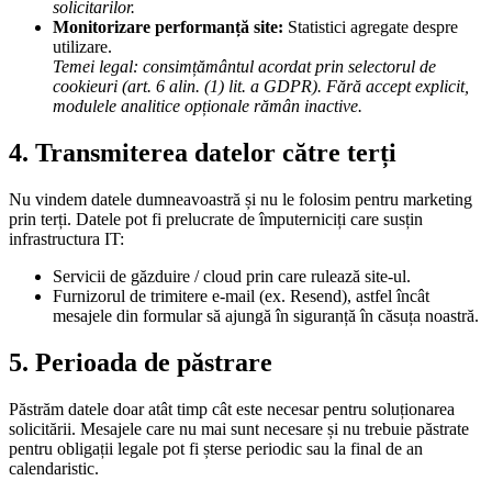
solicitarilor.
Monitorizare performanță site:
Statistici agregate despre
utilizare.
Temei legal: consimțământul acordat prin selectorul de
cookieuri (art. 6 alin. (1) lit. a GDPR). Fără accept explicit,
modulele analitice opționale rămân inactive.
4. Transmiterea datelor către terți
Nu vindem datele dumneavoastră și nu le folosim pentru marketing
prin terți. Datele pot fi prelucrate de împuterniciți care susțin
infrastructura IT:
Servicii de găzduire / cloud prin care rulează site-ul.
Furnizorul de trimitere e-mail (ex. Resend), astfel încât
mesajele din formular să ajungă în siguranță în căsuța noastră.
5. Perioada de păstrare
Păstrăm datele doar atât timp cât este necesar pentru soluționarea
solicitării. Mesajele care nu mai sunt necesare și nu trebuie păstrate
pentru obligații legale pot fi șterse periodic sau la final de an
calendaristic.