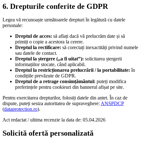
6. Drepturile conferite de GDPR
Legea vă recunoaște următoarele drepturi în legătură cu datele
personale:
Dreptul de acces:
să aflați dacă vă prelucrăm date și să
primiți o copie a acestora la cerere.
Dreptul la rectificare:
să corectați inexactități privind numele
sau datele de contact.
Dreptul la ștergere („a fi uitat”):
solicitarea ștergerii
informațiilor stocate, când aplicabil.
Dreptul la restricționarea prelucrării / la portabilitate:
în
condițiile prevăzute de GDPR.
Dreptul de a retrage consimțământul:
puteți modifica
preferințele pentru cookieuri din bannerul afișat pe site.
Pentru exercitarea drepturilor, folosiți datele din antet. În caz de
dispute, puteți sesiza autoritatea de supraveghere:
ANSPDCP
(
dataprotection.ro
).
Act redactat / ultima recenzie la data de:
05.04.2026
Solicită ofertă personalizată