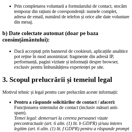
Prin completarea voluntară a formularului de contact, stocăm
temporar din rațiuni de corespondență: numele complet,
adresa de email, numărul de telefon și orice alte date voluntare
din mesaj.
b) Date colectate automat (doar pe baza
consimțământului):
Dacă acceptați prin bannerul de cookieuri, aplicațiile analitice
pot reține în mod anonimizat: fragmente din adresă IP,
performanță, pagini vizitate și informații despre browser,
exclusiv pentru îmbunătățirea experienței pe site.
3. Scopul prelucrării și temeiul legal
Motivul tehnic și legal pentru care prelucrăm aceste informații:
Pentru a răspunde solicitărilor de contact / afaceri:
Funcționarea sistemului de contact (inclusiv măsuri anti-
spam).
Temei legal: demersuri la cererea persoanei vizate
precontractuale (art. 6 alin. (1) lit. b GDPR) și/sau interes
legitim (art. 6 alin. (1) lit. f GDPR) pentru a răspunde prompt