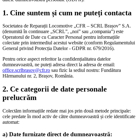
1. Cine suntem și cum ne puteți contacta
Societatea de Reparații Locomotive „CFR – SCRL Brașov” S.A.
(denumită în continuare „SCRL”, „noi” sau „compania”) este
Operatorul de Date cu Caracter Personal pentru informațiile
colectate prin intermediul acestui website (conform Regulamentului
General privind Protecția Datelor - GDPR nr. 679/2016).
Pentru orice aspect referitor la confidențialitatea datelor
dumneavoastră, ne puteți adresa direct la adresa de email:
office.scrlbrasov@cfr.ro
sau fizic la sediul nostru: Fundătura
Hărmanului nr. 2, Brașov, România.
2. Ce categorii de date personale
prelucrăm
Colectăm informațiile redate mai jos prin două metode principale:
cele predate în mod activ de către dumneavoastră și cele identificate
automat:
a) Date furnizate direct de dumneavoastră: