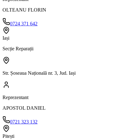
OLTEANU FLORIN
0724 371 642
Iași
Secție Reparații
Str. Șoseaua Națională nr. 3, Jud. Iași
Reprezentant
APOSTOL DANIEL
0721 323 132
Pitești