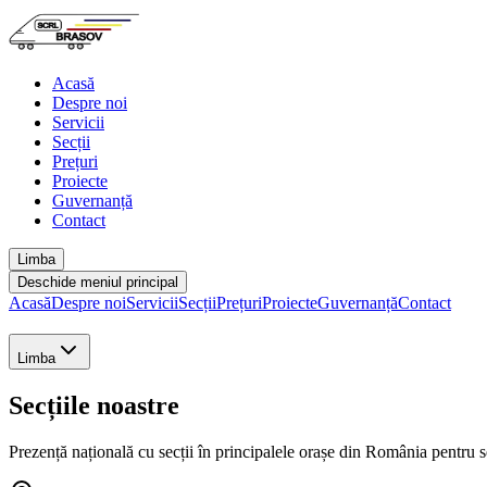
Acasă
Despre noi
Servicii
Secții
Prețuri
Proiecte
Guvernanță
Contact
Limba
Deschide meniul principal
Acasă
Despre noi
Servicii
Secții
Prețuri
Proiecte
Guvernanță
Contact
Limba
Secțiile noastre
Prezență națională cu secții în principalele orașe din România pentru ser